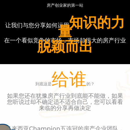
房产创业家的第一站
知识的力
让我们与您分享如何运用
量
在一个看似竞争的市场，市场却很大的房产行业
脱颖而出
给谁
到底这是
的？
如果您还在犹豫房产行业到底能不能做，如果
您听说过却不确定适不适合自己，您可以看看
来临的分享再做决定
马来西亚Champion五连冠的房产企业团队，