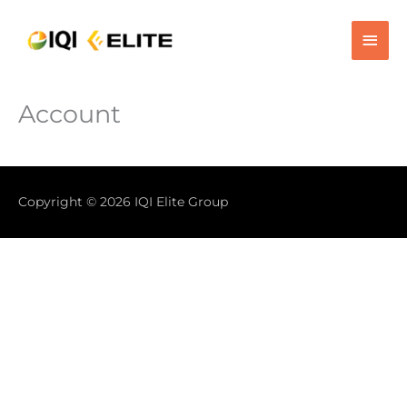
跳
主
至
内
菜
容
单
Account
Copyright © 2026
IQI Elite Group